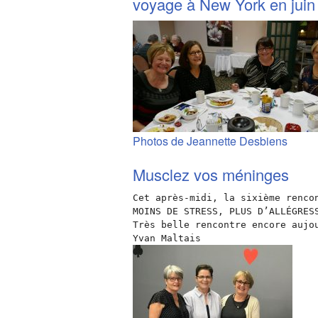
voyage à New York en juin
Photos de Jeannette Desbiens
Musclez vos méninges
Cet après-midi, la sixième renco
MOINS DE STRESS, PLUS D’ALLÉGRESS
Très belle rencontre encore aujou
Yvan Maltais